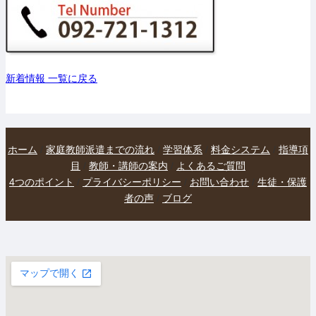
新着情報 一覧に戻る
ホーム
/
家庭教師派遣までの流れ
/
学習体系
/
料金システム
/
指導項
目
/
教師・講師の案内
/
よくあるご質問
4つのポイント
/
プライバシーポリシー
/
お問い合わせ
/
生徒・保護
者の声
/
ブログ
大きな地図で見る