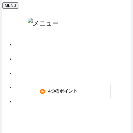
MENU
ホーム
組織概要
代表挨拶
派遣までの流れ
学習体系
料金システム
指導項目