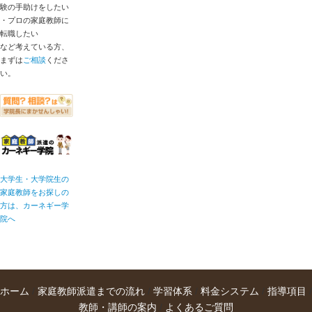
験の手助けをしたい
・プロの家庭教師に
転職したい
など考えている方、
まずは
ご相談
くださ
い。
大学生・大学院生の
家庭教師をお探しの
方は、カーネギー学
院へ
ホーム
/
家庭教師派遣までの流れ
/
学習体系
/
料金システム
/
指導項目
/
教師・講師の案内
/
よくあるご質問